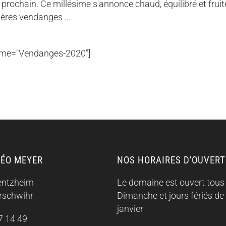
prochain. Ce millésime s'annonce chaud, équilibré et fruit
ères vendanges ...
name="Vendanges-2020"]
ÉO MEYER
NOS HORAIRES D'OUVER
ientzheim
Le domaine est ouvert tous 
schwihr
Dimanche et jours fériés de
janvier
7 14 49