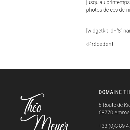
jusqu'au printemps 
photos de ces derni
[widgetkit id="8" 
Précédent
DOMAINE TH
6 Route de K
68770 Ammer
+33 (0)3 89 4