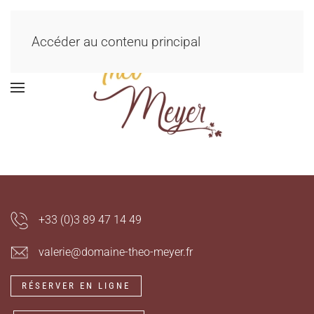
Accéder au contenu principal
+33 (0)3 89 47 14 49
valerie@domaine-theo-meyer.fr
RÉSERVER EN LIGNE