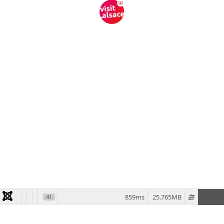
859ms
25.765MB
41