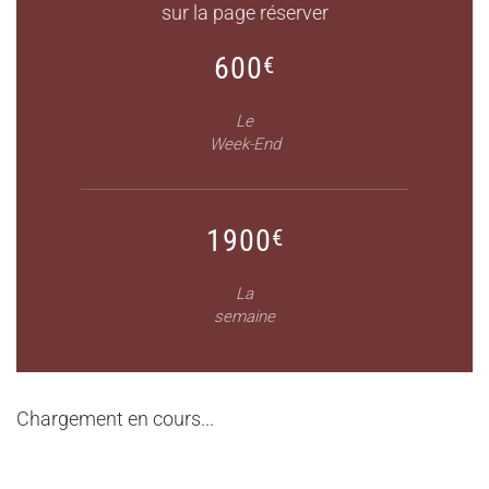
sur la page réserver
600
€
Le
Week-End
1900
€
La
semaine
Chargement en cours...